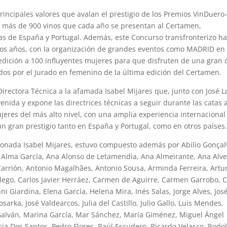
principales valores que avalan el prestigio de los Premios VinDuero
os más de 900 vinos que cada año se presentan al Certamen,
as de España y Portugal. Además, este Concurso transfronterizo h
timos años, con la organización de grandes eventos como MADRID en
dición a 100 influyentes mujeres para que disfruten de una gran 
os por el Jurado en femenino de la última edición del Certamen.
irectora Técnica a la afamada Isabel Mijares que, junto con José L
enida y expone las directrices técnicas a seguir durante las catas 
eres del más alto nivel, con una amplia experiencia internacional
 un gran prestigio tanto en España y Portugal, como en otros países
cionada Isabel Mijares, estuvo compuesto además por Abilío Gonçal
a, Alma García, Ana Alonso de Letamendía, Ana Almeirante, Ana Alve
arrión, Antonio Magalhães, Antonio Sousa, Arminda Ferreira, Artu
allego, Carlos Javier Herráez, Carmen de Aguirre, Carmen Garrobo, 
ni Giardina, Elena García, Helena Mira, Inés Salas, Jorge Alves, Jos
arka, José Valdearcos, Julia del Castillo, Julio Gallo, Luis Mendes,
lván, Marina García, Mar Sánchez, María Giménez, Miguel Ángel
icia Dos Santos, Pedro Flores, Raúl Escudero, Ricardo Velasco, Rodo