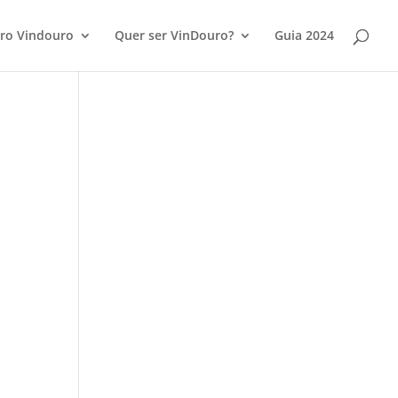
ro Vindouro
Quer ser VinDouro?
Guia 2024