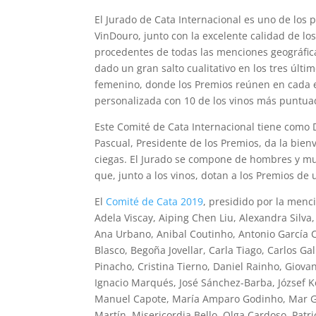
El Jurado de Cata Internacional es uno de los 
VinDouro, junto con la excelente calidad de l
procedentes de todas las menciones geográfic
dado un gran salto cualitativo en los tres úl
femenino, donde los Premios reúnen en cada e
personalizada con 10 de los vinos más puntuad
Este Comité de Cata Internacional tiene como D
Pascual, Presidente de los Premios, da la bienv
ciegas. El Jurado se compone de hombres y muj
que, junto a los vinos, dotan a los Premios de
El
Comité de Cata 2019
, presidido por la men
Adela Viscay, Aiping Chen Liu, Alexandra Silv
Ana Urbano, Anibal Coutinho, Antonio García C
Blasco, Begoña Jovellar, Carla Tiago, Carlos G
Pinacho, Cristina Tierno, Daniel Rainho, Giovan
Ignacio Marqués, José Sánchez-Barba, József Kos
Manuel Capote, María Amparo Godinho, Mar Ga
Martín, Misericordia Bello, Olga Cardoso, Patr