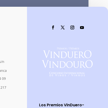
s/n
anca
4 09
 217
Los Premios VinDuero-