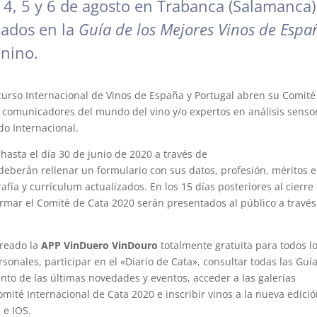
s 4, 5 y 6 de agosto en Trabanca (Salamanca)
cados en la
Guía de los Mejores Vinos de Espa
enino.
urso Internacional de Vinos de España y Portugal abren su Comité
, comunicadores del mundo del vino y/o expertos en análisis sensor
do Internacional.
hasta el día 30 de junio de 2020 a través de
eberán rellenar un formulario con sus datos, profesión, méritos 
afía y currículum actualizados. En los 15 días posteriores al cierre
ormar el Comité de Cata 2020 serán presentados al público a través
creado la
APP VinDuero VinDouro
totalmente gratuita para todos l
sonales, participar en el «Diario de Cata», consultar todas las Guía
nto de las últimas novedades y eventos, acceder a las galerías
omité Internacional de Cata 2020 e inscribir vinos a la nueva edici
 e IOS.