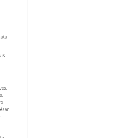
-
a
cata
uis
a
.
ves,
s,
ro
César
é
lfo