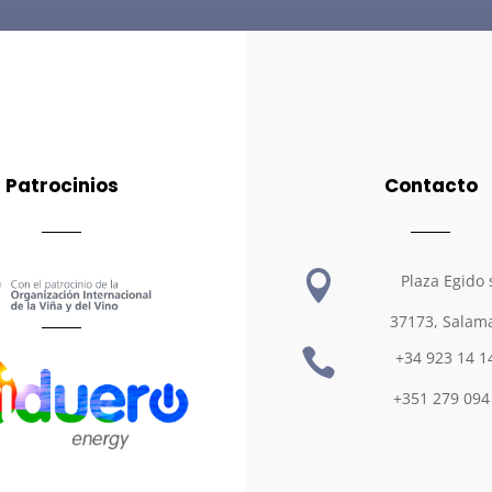
Patrocinios
Contacto

Plaza Egido 
37173, Salam

+34 923 14 1
+351 279 094