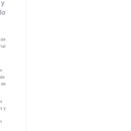
 y
ña
 de
ial
en
 de
 de
os
s y
ón